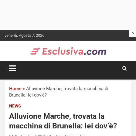
Skip
venerdì, Agosto 7, 2026
to
content
Home
»
Alluvione Marche, trovata la macchina di
Brunella: lei dov’è?
NEWS
Alluvione Marche, trovata la
macchina di Brunella: lei dov’è?