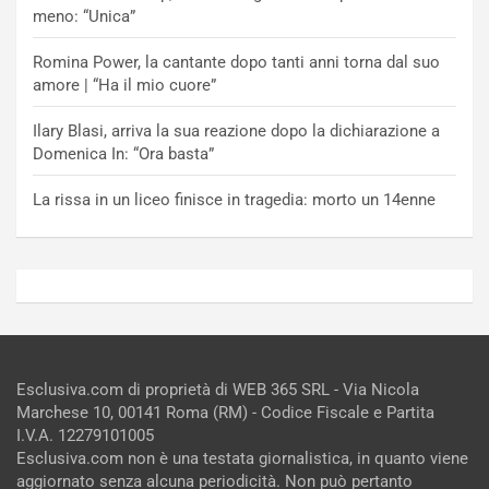
meno: “Unica”
Romina Power, la cantante dopo tanti anni torna dal suo
amore | “Ha il mio cuore”
Ilary Blasi, arriva la sua reazione dopo la dichiarazione a
Domenica In: “Ora basta”
La rissa in un liceo finisce in tragedia: morto un 14enne
Esclusiva.com di proprietà di WEB 365 SRL - Via Nicola
Marchese 10, 00141 Roma (RM) - Codice Fiscale e Partita
I.V.A. 12279101005
Esclusiva.com non è una testata giornalistica, in quanto viene
aggiornato senza alcuna periodicità. Non può pertanto