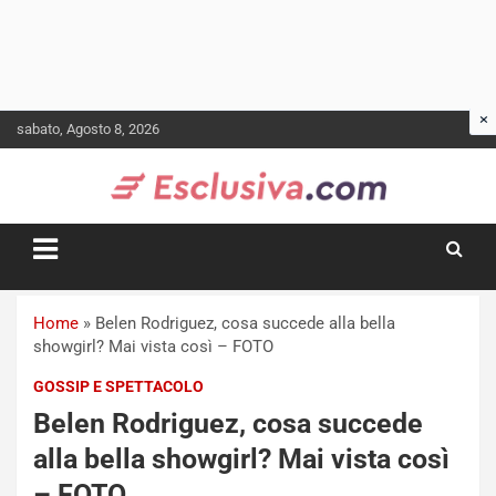
Skip
sabato, Agosto 8, 2026
to
content
Home
»
Belen Rodriguez, cosa succede alla bella
showgirl? Mai vista così – FOTO
GOSSIP E SPETTACOLO
Belen Rodriguez, cosa succede
alla bella showgirl? Mai vista così
– FOTO