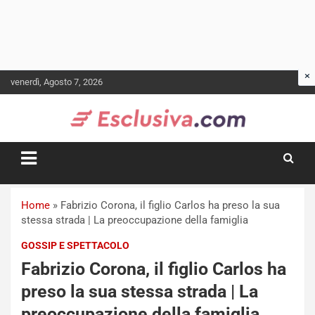
Skip
venerdì, Agosto 7, 2026
to
content
Home
»
Fabrizio Corona, il figlio Carlos ha preso la sua
stessa strada | La preoccupazione della famiglia
GOSSIP E SPETTACOLO
Fabrizio Corona, il figlio Carlos ha
preso la sua stessa strada | La
preoccupazione della famiglia