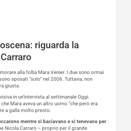
roscena: riguarda la
 Carraro
morare alla follia Mara Venier. I due sono ormai
 sono sposati “solo” nel 2006. Tuttavia, non
a giusta.
isiva in un’intervista al settimanale Oggi.
o che Mara aveva un altro uomo “che però era
ire a galla molto presto.
beccarono mentre si baciavano e si tenevano per
he Nicola Carraro – proprio per il grande