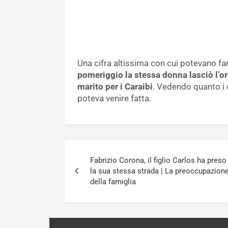
Una cifra altissima con cui potevano fare
pomeriggio
la stessa donna lasciò l’o
marito per i Caraibi
. Vedendo quanto i 
poteva venire fatta.
Navigazione
Fabrizio Corona, il figlio Carlos ha preso
articoli
la sua stessa strada | La preoccupazion
della famiglia