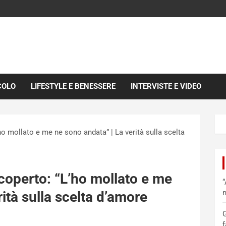
COLO
LIFESTYLE E BENESSERE
INTERVISTE E VIDEO
o mollato e me ne sono andata” | La verità sulla scelta
coperto: “L’ho mollato e me
“
m
ità sulla scelta d’amore
G
f