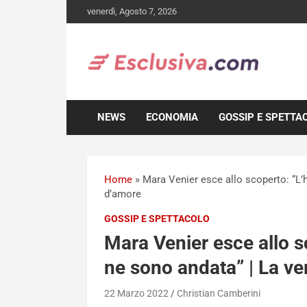
Skip
venerdì, Agosto 7, 2026
to
content
NEWS
ECONOMIA
GOSSIP E SPETTA
Home
»
Mara Venier esce allo scoperto: “L’h
d’amore
GOSSIP E SPETTACOLO
Mara Venier esce allo s
ne sono andata” | La ver
22 Marzo 2022
Christian Camberini