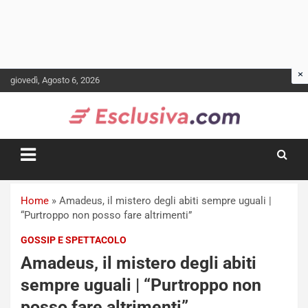
Skip
giovedì, Agosto 6, 2026
to
content
Home
»
Amadeus, il mistero degli abiti sempre uguali |
“Purtroppo non posso fare altrimenti”
GOSSIP E SPETTACOLO
Amadeus, il mistero degli abiti
sempre uguali | “Purtroppo non
posso fare altrimenti”