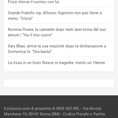
Frizzi ritrova il sorriso con lui
Grande Fratello vip, Alfonso Signorini non può farne a
meno: “Unica”
Romina Power, la cantante dopo tanti anni torna dal suo
amore | “Ha il mio cuore”
Ilary Blasi, arriva la sua reazione dopo la dichiarazione a
Domenica In: “Ora basta”
La rissa in un liceo finisce in tragedia: morto un 14enne
Esclusiva.com di proprietà di WEB 365 SRL - Via Nicola
Marchese 10, 00141 Roma (RM) - Codice Fiscale e Partita