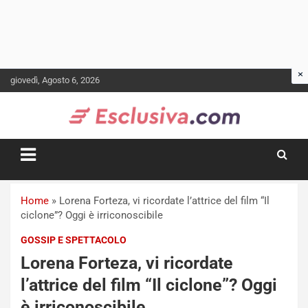
Skip
giovedì, Agosto 6, 2026
to
content
Home
»
Lorena Forteza, vi ricordate l’attrice del film “Il
ciclone”? Oggi è irriconoscibile
GOSSIP E SPETTACOLO
Lorena Forteza, vi ricordate
l’attrice del film “Il ciclone”? Oggi
è irriconoscibile