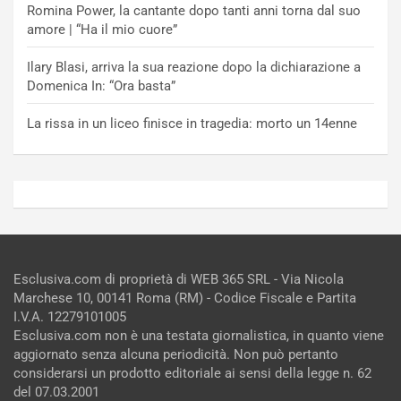
Romina Power, la cantante dopo tanti anni torna dal suo
amore | “Ha il mio cuore”
Ilary Blasi, arriva la sua reazione dopo la dichiarazione a
Domenica In: “Ora basta”
La rissa in un liceo finisce in tragedia: morto un 14enne
Esclusiva.com di proprietà di WEB 365 SRL - Via Nicola
Marchese 10, 00141 Roma (RM) - Codice Fiscale e Partita
I.V.A. 12279101005
Esclusiva.com non è una testata giornalistica, in quanto viene
aggiornato senza alcuna periodicità. Non può pertanto
considerarsi un prodotto editoriale ai sensi della legge n. 62
del 07.03.2001