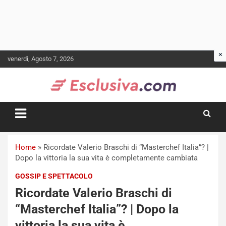
Skip
venerdì, Agosto 7, 2026
to
content
Home
»
Ricordate Valerio Braschi di “Masterchef Italia”? |
Dopo la vittoria la sua vita è completamente cambiata
GOSSIP E SPETTACOLO
Ricordate Valerio Braschi di
“Masterchef Italia”? | Dopo la
vittoria la sua vita è