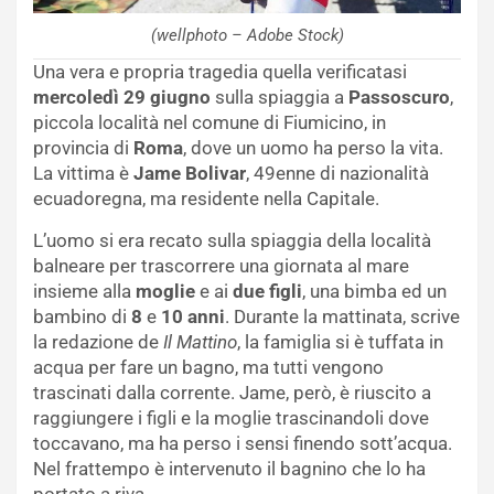
(wellphoto – Adobe Stock)
Una vera e propria tragedia quella verificatasi
mercoledì 29 giugno
sulla spiaggia a
Passoscuro
,
piccola località nel comune di Fiumicino, in
provincia di
Roma
, dove un uomo ha perso la vita.
La vittima è
Jame
Bolivar
, 49enne di nazionalità
ecuadoregna, ma residente nella Capitale.
L’uomo si era recato sulla spiaggia della località
balneare per trascorrere una giornata al mare
insieme alla
moglie
e ai
due figli
, una bimba ed un
bambino di
8
e
10 anni
. Durante la mattinata, scrive
la redazione de
Il Mattino
, la famiglia si è tuffata in
acqua per fare un bagno, ma tutti vengono
trascinati dalla corrente. Jame, però, è riuscito a
raggiungere i figli e la moglie trascinandoli dove
toccavano, ma ha perso i sensi finendo sott’acqua.
Nel frattempo è intervenuto il bagnino che lo ha
portato a riva.