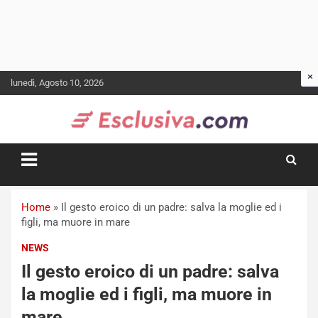
Skip
lunedì, Agosto 10, 2026
to
content
Home
»
Il gesto eroico di un padre: salva la moglie ed i
figli, ma muore in mare
NEWS
Il gesto eroico di un padre: salva
la moglie ed i figli, ma muore in
mare