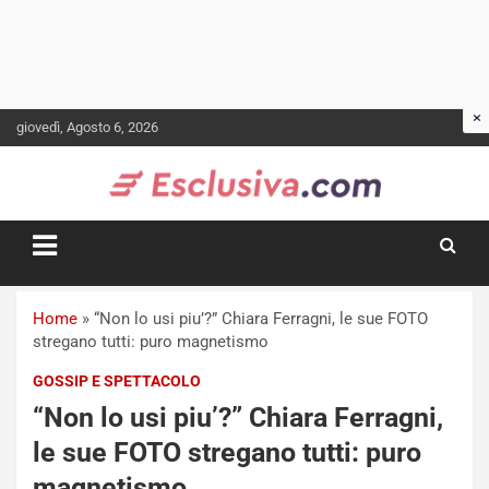
Skip
giovedì, Agosto 6, 2026
to
content
Home
»
“Non lo usi piu’?” Chiara Ferragni, le sue FOTO
stregano tutti: puro magnetismo
GOSSIP E SPETTACOLO
“Non lo usi piu’?” Chiara Ferragni,
le sue FOTO stregano tutti: puro
magnetismo