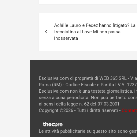
Navigazione
Achille Lauro e Fedez hanno litigato? La
articoli
frecciatina al Love Mi non passa
inosservata
Esclusiva.com di proprietà di WEB 365 SRL - Vi
Roma (RM) - Codice Fiscale e Partita I.V.A. 12
Esclusiva.com non è una testata giornalistica, 
senza alcuna periodicità. Non può pertanto cons
ai sensi della legge n. 62 del 07.03.2001
Copyright ©2026 - Tutti i diritti riservati -
Contatt
Le attività pubblicitarie su questo sito sono ge