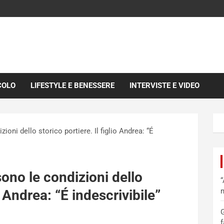
COLO
LIFESTYLE E BENESSERE
INTERVISTE E VIDEO
ioni dello storico portiere. Il figlio Andrea: “É
sono le condizioni dello
“
m
io Andrea: “É indescrivibile”
G
f