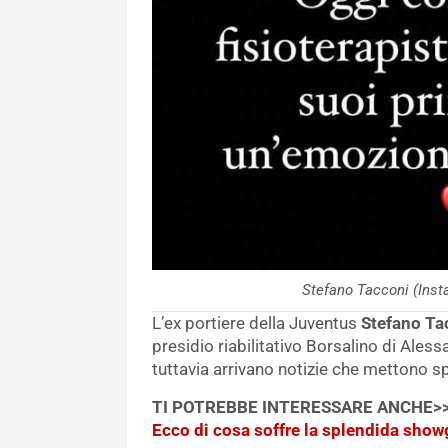
Stefano Tacconi (Inst
L’ex portiere della Juventus
Stefano Ta
presidio riabilitativo Borsalino di Ales
tuttavia arrivano notizie che mettono s
TI POTREBBE INTERESSARE ANCHE>
Ecco di cosa soffre la splendida showg