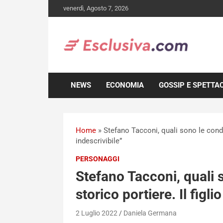
Skip
venerdì, Agosto 7, 2026
to
content
NEWS
ECONOMIA
GOSSIP E SPETTA
Home
»
Stefano Tacconi, quali sono le condiz
indescrivibile”
PERSONAGGI
Stefano Tacconi, quali 
storico portiere. Il figl
2 Luglio 2022
Daniela Germana