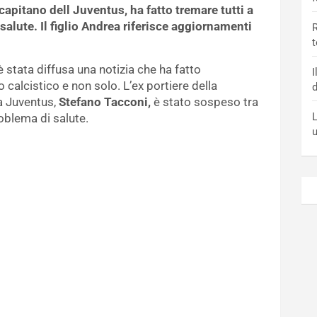
 capitano dell Juventus, ha fatto tremare tutti a
salute. Il figlio Andrea riferisce aggiornamenti
R
t
è stata diffusa una notizia che ha fatto
I
calcistico e non solo. L’ex portiere della
d
la Juventus,
Stefano Tacconi,
è stato sospeso tra
L
roblema di salute.