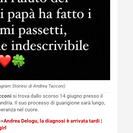
agram Storiesi di Andrea Tacconi)
cconi
si trova dallo scorso 14 giugno presso il
sandria. Il suo processo di guarigione sarà lungo,
peranza nel cuore.
>>
Andrea Delogu, la diagnosi è arrivata tardi |
irl