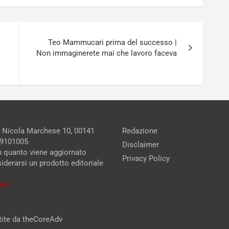
Teo Mammucari prima del successo |
Non immaginerete mai che lavoro faceva
a Nicola Marchese 10, 00141
Redazione
279101005
Disclaimer
in quanto viene aggiornato
Privacy Policy
iderarsi un prodotto editoriale
aci
stite da theCoreAdv