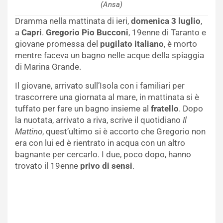
(Ansa)
Dramma nella mattinata di ieri,
domenica 3 luglio
,
a
Capri
.
Gregorio Pio Bucconi
, 19enne di Taranto e
giovane promessa del
pugilato
italiano
, è morto
mentre faceva un bagno nelle acque della spiaggia
di Marina Grande.
Il giovane, arrivato sull’Isola con i familiari per
trascorrere una giornata al mare, in mattinata si è
tuffato per fare un bagno insieme al
fratello
. Dopo
la nuotata, arrivato a riva, scrive il quotidiano
Il
Mattino
, quest’ultimo si è accorto che Gregorio non
era con lui ed è rientrato in acqua con un altro
bagnante per cercarlo. I due, poco dopo, hanno
trovato il 19enne
privo di sensi
.