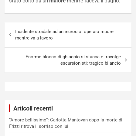
stato colto da un
malore
mentre faceva il bagno.
Navigazione
Incidente stradale ad un incrocio: operaio muore
articoli
mentre va a lavoro
Enorme blocco di ghiaccio si stacca e travolge
escursionisti: tragico bilancio
Articoli recenti
“Amore bellissimo”: Carlotta Mantovan dopo la morte di
Frizzi ritrova il sorriso con lui