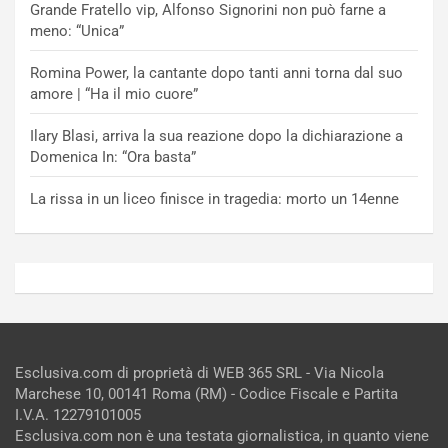
Grande Fratello vip, Alfonso Signorini non può farne a
meno: “Unica”
Romina Power, la cantante dopo tanti anni torna dal suo
amore | “Ha il mio cuore”
Ilary Blasi, arriva la sua reazione dopo la dichiarazione a
Domenica In: “Ora basta”
La rissa in un liceo finisce in tragedia: morto un 14enne
Esclusiva.com di proprietà di WEB 365 SRL - Via Nicola
Marchese 10, 00141 Roma (RM) - Codice Fiscale e Partita
I.V.A. 12279101005
Esclusiva.com non è una testata giornalistica, in quanto viene