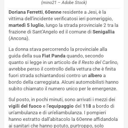
(mino21 – Adobe Stock)
Doriana Ferretti
,
60enne
residente a Jesi, è la
vittima dell’incidente verificatosi ieri pomeriggio,
martedì 5
luglio
, lungo la strada provinciale 2 tra la
frazione di Sant’Angelo ed il comune di
Senigallia
(Ancona).
La donna stava percorrendo la provinciale alla
guida della sua
Fiat Panda
quando, secondo
quanto si legge in un articolo de
Il Resto del Carlino
,
avrebbe perso il controllo della vettura che è finita
fuori strada schiantandosi contro un
albero
a
bordo della carreggiata. Alcuni automobilisti hanno
subito chiamato il numero unico per le emergenze.
Sul posto, in pochi minuti, sono arrivati i mezzi dei
vigili del fuoco
e l’
equipaggio
del
118
a bordo di
un’ambulanza e di un’eliambulanza. I pompieri
hanno estratto dall’abitacolo la 60enne affidandola
ai sanitari che hanno potuto, purtroppo, solo