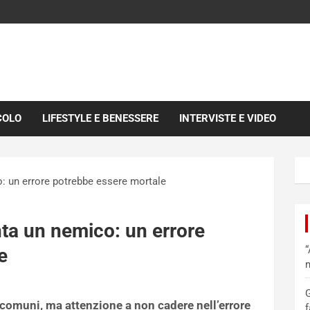
COLO
LIFESTYLE E BENESSERE
INTERVISTE E VIDEO
: un errore potrebbe essere mortale
ta un nemico: un errore
“
e
m
G
ù comuni, ma attenzione a non cadere nell’errore
f