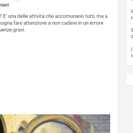
ravi
R
e? E’ una delle attività che accomunano tutti, ma a
t
 bisogna fare attenzione a non cadere in un errore
enze gravi.
I
d
L