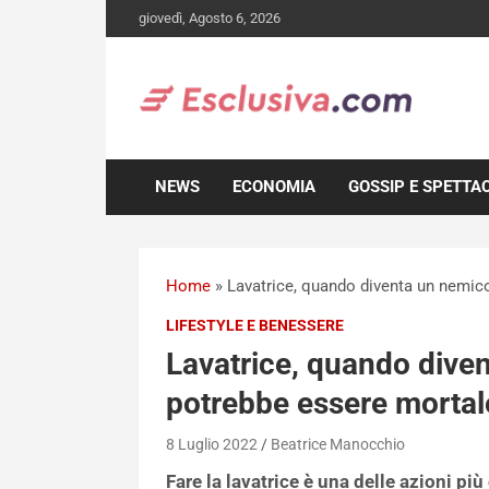
Skip
giovedì, Agosto 6, 2026
to
content
NEWS
ECONOMIA
GOSSIP E SPETTA
Home
»
Lavatrice, quando diventa un nemico
LIFESTYLE E BENESSERE
Lavatrice, quando diven
potrebbe essere mortal
8 Luglio 2022
Beatrice Manocchio
Fare la lavatrice è una delle azioni pi