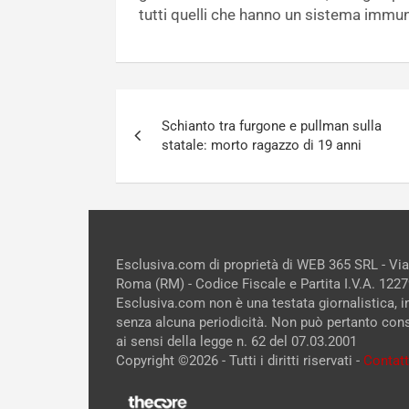
tutti quelli che hanno un sistema immun
Navigazione
Schianto tra furgone e pullman sulla
articoli
statale: morto ragazzo di 19 anni
Esclusiva.com di proprietà di WEB 365 SRL - Vi
Roma (RM) - Codice Fiscale e Partita I.V.A. 12
Esclusiva.com non è una testata giornalistica, 
senza alcuna periodicità. Non può pertanto cons
ai sensi della legge n. 62 del 07.03.2001
Copyright ©2026 - Tutti i diritti riservati -
Contatt