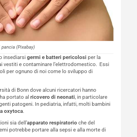
i pancia (Pixabay)
o insediarsi
germi e batteri pericolosi
per la
i vestiti e contaminare l’elettrodomestico. Essi
oli per ognuno di noi come lo sviluppo di
ersità di Bonn dove alcuni ricercatori hanno
 ha portato al
ricovero di neonati
, in particolare
genti patogeni. In pediatria, infatti, molti bambini
la oxytoca
.
oni sia dell’
apparato respiratorio
che del
emi potrebbe portare alla sepsi e alla morte di