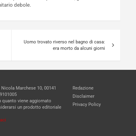
itario debole.
Uomo trovato riverso nel bagno di casa:
era morto da alcuni giorni
a Nicola Marchese 10, 00141
Redazione
279101005
Disclaimer
in quanto viene aggiornato
Privacy Policy
iderarsi un prodotto editoriale
aci