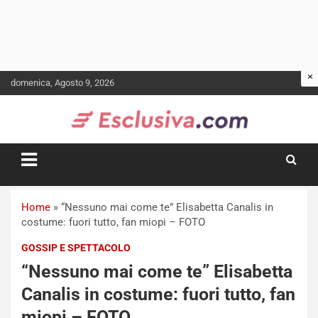
Skip
domenica, Agosto 9, 2026
to
content
Home
»
“Nessuno mai come te” Elisabetta Canalis in
costume: fuori tutto, fan miopi – FOTO
GOSSIP E SPETTACOLO
“Nessuno mai come te” Elisabetta
Canalis in costume: fuori tutto, fan
miopi – FOTO