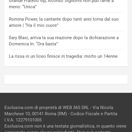
Grande Fratello vip, Alfonso Signorini non può farne a
meno: “Unica”
Romina Power, la cantante dopo tanti anni torna dal suo
amore | “Ha il mio cuore”
Ilary Blasi, arriva la sua reazione dopo la dichiarazione a
Domenica In: “Ora basta”
La rissa in un liceo finisce in tragedia: morto un 14enne
Esclusiva.com di proprietà di WEB 365 SRL - Via Nicola
Marchese 10, 00141 Roma (RM) - Codice Fiscale e Partita
I.V.A. 12279101005
Esclusiva.com non è una testata giornalistica, in quanto viene