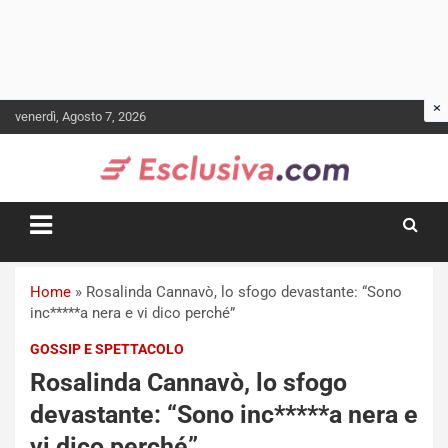
Skip
venerdì, Agosto 7, 2026
to
content
Home
»
Rosalinda Cannavò, lo sfogo devastante: “Sono
inc*****a nera e vi dico perché”
GOSSIP E SPETTACOLO
Rosalinda Cannavò, lo sfogo
devastante: “Sono inc*****a nera e
vi dico perché”