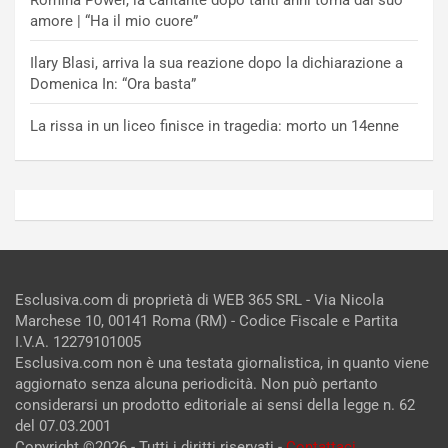
amore | “Ha il mio cuore”
Ilary Blasi, arriva la sua reazione dopo la dichiarazione a
Domenica In: “Ora basta”
La rissa in un liceo finisce in tragedia: morto un 14enne
Esclusiva.com di proprietà di WEB 365 SRL - Via Nicola
Marchese 10, 00141 Roma (RM) - Codice Fiscale e Partita
I.V.A. 12279101005
Esclusiva.com non è una testata giornalistica, in quanto viene
aggiornato senza alcuna periodicità. Non può pertanto
considerarsi un prodotto editoriale ai sensi della legge n. 62
del 07.03.2001
Copyright ©2026 - Tutti i diritti riservati -
Contattaci