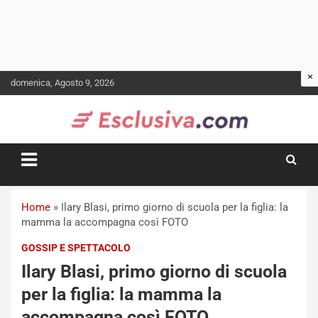
Skip
domenica, Agosto 9, 2026
to
content
Home
»
Ilary Blasi, primo giorno di scuola per la figlia: la
mamma la accompagna così FOTO
GOSSIP E SPETTACOLO
Ilary Blasi, primo giorno di scuola
per la figlia: la mamma la
accompagna così FOTO