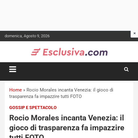
Skip
domenica, Agosto 9, 2026
to
content
Home
»
Rocio Morales incanta Venezia: il gioco di
trasparenza fa impazzire tutti FOTO
GOSSIP E SPETTACOLO
Rocio Morales incanta Venezia: il
gioco di trasparenza fa impazzire
tutti FOTO