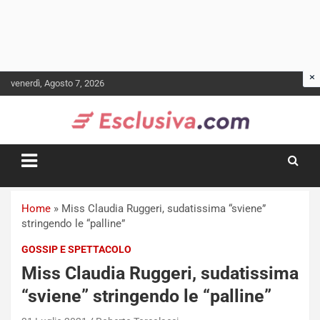
Skip
venerdì, Agosto 7, 2026
to
content
Home
»
Miss Claudia Ruggeri, sudatissima “sviene”
stringendo le “palline”
GOSSIP E SPETTACOLO
Miss Claudia Ruggeri, sudatissima
“sviene” stringendo le “palline”