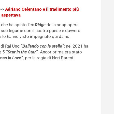
>>>
Adriano Celentano e il tradimento più
o aspettava
 che ha spinto l’ex
Ridge
della soap opera
, il suo legame con il nostro paese è davvero
e lo hanno visto impegnato qui da noi.
 di Rai Uno
“Ballando con le stelle”
; nel 2021 ha
le 5
“Star in the Star”.
Ancor prima era stato
mas in Love”,
per la regia di Neri Parenti.