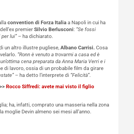
alla
convention di Forza Italia
a Napoli in cui ha
 dell’ex premier
Silvio Berlusconi
:
“Se fossi
 per lui”
– ha dichiarato.
 un altro illustre pugliese,
Albano Carrisi.
Cosa
ivelarlo.
“Ronn è venuto a trovarmi a casa ed è
 un’ottima cena preparata da Anna Maria Verri e i
e di lavoro, ossia di un probabile film da girare
estate”
– ha detto l’interprete di
“Felicità”
.
>>>
Rocco Siffredi: avete mai visto il figlio
ia; ha, infatti, comprato una masseria nella zona
 la moglie Devin almeno sei mesi all’anno.