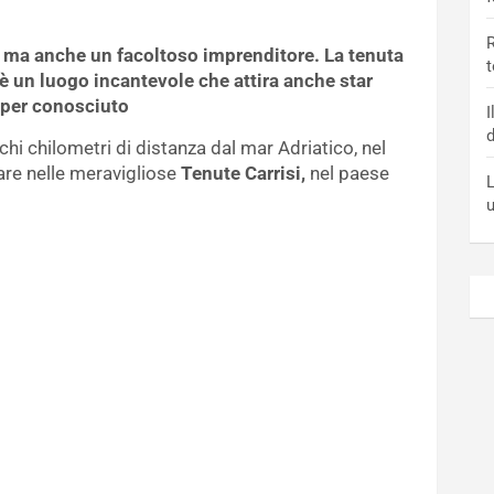
R
e ma anche un facoltoso imprenditore. La tenuta
t
è un luogo incantevole che attira anche star
super conosciuto
I
d
chi chilometri di distanza dal mar Adriatico, nel
are nelle meravigliose
Tenute Carrisi,
nel paese
L