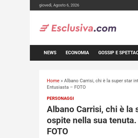
Skip
giovedì, Agosto 6, 2026
to
content
NEWS
ECONOMIA
GOSSIP E SPETTA
Home
»
Albano Carrisi, chi è la super star i
Entusiasta – FOTO
PERSONAGGI
Albano Carrisi, chi è la
ospite nella sua tenuta.
FOTO