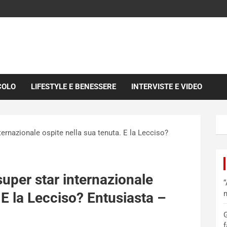
COLO
LIFESTYLE E BENESSERE
INTERVISTE E VIDEO
nternazionale ospite nella sua tenuta. E la Lecciso?
 super star internazionale
“
m
 E la Lecciso? Entusiasta –
G
f