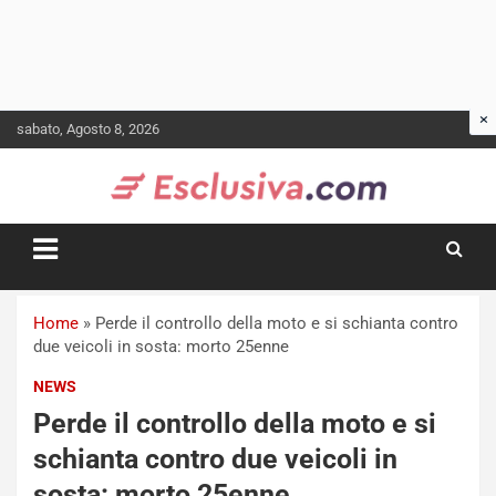
Skip
sabato, Agosto 8, 2026
to
content
Home
»
Perde il controllo della moto e si schianta contro
due veicoli in sosta: morto 25enne
NEWS
Perde il controllo della moto e si
schianta contro due veicoli in
sosta: morto 25enne