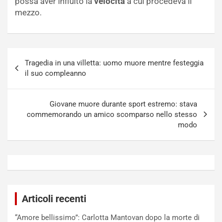
possa aver influito la
velocità
a cui procedeva il
mezzo.
Navigazione
Tragedia in una villetta: uomo muore mentre festeggia
articoli
il suo compleanno
Giovane muore durante sport estremo: stava
commemorando un amico scomparso nello stesso
modo
Articoli recenti
“Amore bellissimo”: Carlotta Mantovan dopo la morte di