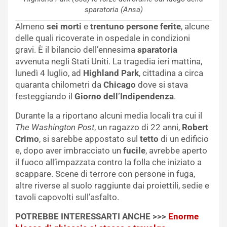
sparatoria (Ansa)
Almeno
sei morti
e
trentuno persone ferite
, alcune
delle quali ricoverate in ospedale in condizioni
gravi. È il bilancio dell’ennesima
sparatoria
avvenuta negli Stati Uniti. La tragedia ieri mattina,
lunedì 4 luglio, ad
Highland Park
, cittadina a circa
quaranta chilometri da
Chicago
dove si stava
festeggiando il
Giorno dell’Indipendenza
.
Durante la a riportano alcuni media locali tra cui il
The Washington Post
, un ragazzo di 22 anni,
Robert
Crimo
, si sarebbe appostato sul
tetto
di un edificio
e, dopo aver imbracciato un
fucile
, avrebbe aperto
il fuoco all’impazzata contro la folla che iniziato a
scappare. Scene di terrore con persone in fuga,
altre riverse al suolo raggiunte dai proiettili, sedie e
tavoli capovolti sull’asfalto.
POTREBBE INTERESSARTI ANCHE >>>
Enorme