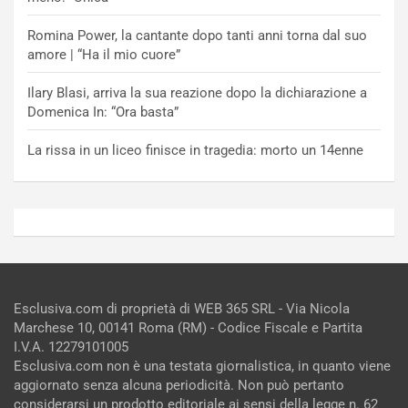
Romina Power, la cantante dopo tanti anni torna dal suo
amore | “Ha il mio cuore”
Ilary Blasi, arriva la sua reazione dopo la dichiarazione a
Domenica In: “Ora basta”
La rissa in un liceo finisce in tragedia: morto un 14enne
Esclusiva.com di proprietà di WEB 365 SRL - Via Nicola
Marchese 10, 00141 Roma (RM) - Codice Fiscale e Partita
I.V.A. 12279101005
Esclusiva.com non è una testata giornalistica, in quanto viene
aggiornato senza alcuna periodicità. Non può pertanto
considerarsi un prodotto editoriale ai sensi della legge n. 62