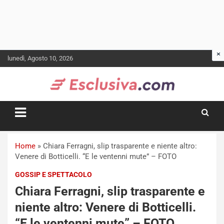
Skip
lunedì, Agosto 10, 2026
to
content
Home
»
Chiara Ferragni, slip trasparente e niente altro:
Venere di Botticelli. “E le ventenni mute” – FOTO
GOSSIP E SPETTACOLO
Chiara Ferragni, slip trasparente e
niente altro: Venere di Botticelli.
“E le ventenni mute” – FOTO