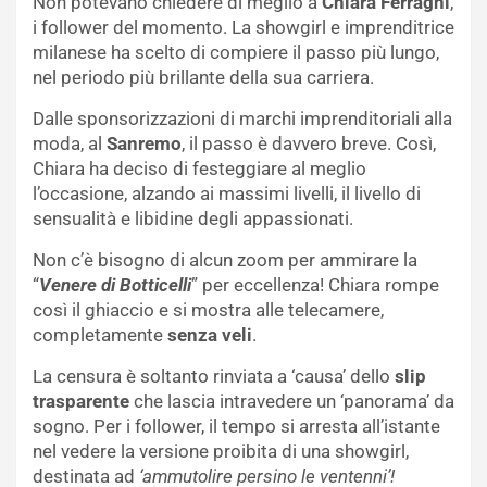
Non potevano chiedere di meglio a
Chiara Ferragni
,
i follower del momento. La showgirl e imprenditrice
milanese ha scelto di compiere il passo più lungo,
nel periodo più brillante della sua carriera.
Dalle sponsorizzazioni di marchi imprenditoriali alla
moda, al
Sanremo
, il passo è davvero breve. Così,
Chiara ha deciso di festeggiare al meglio
l’occasione, alzando ai massimi livelli, il livello di
sensualità e libidine degli appassionati.
Non c’è bisogno di alcun zoom per ammirare la
“
Venere di Botticelli
” per eccellenza! Chiara rompe
così il ghiaccio e si mostra alle telecamere,
completamente
senza veli
.
La censura è soltanto rinviata a ‘causa’ dello
slip
trasparente
che lascia intravedere un ‘panorama’ da
sogno. Per i follower, il tempo si arresta all’istante
nel vedere la versione proibita di una showgirl,
destinata ad
‘ammutolire persino le ventenni’!