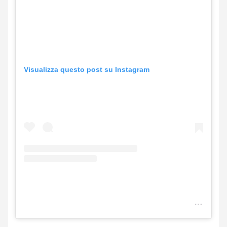
Visualizza questo post su Instagram
m U n p o s t c o n d I v I s o d a C h I a r a F e r r a g n I ✨. ( @ c h I. a r a f e r r a g n i)