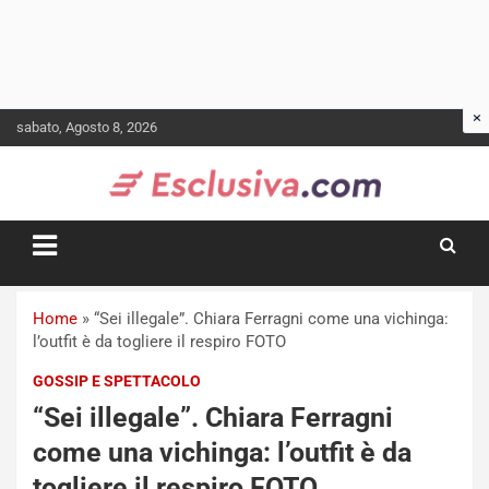
Skip
sabato, Agosto 8, 2026
to
content
Home
»
“Sei illegale”. Chiara Ferragni come una vichinga:
l’outfit è da togliere il respiro FOTO
GOSSIP E SPETTACOLO
“Sei illegale”. Chiara Ferragni
come una vichinga: l’outfit è da
togliere il respiro FOTO