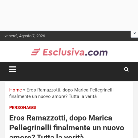
Skip
venerdì, Agosto 7, 2026
to
content
Home
»
Eros Ramazzotti, dopo Marica Pellegrinelli
finalmente un nuovo amore? Tutta la verità
PERSONAGGI
Eros Ramazzotti, dopo Marica
Pellegrinelli finalmente un nuovo
amore? Tutta la verità