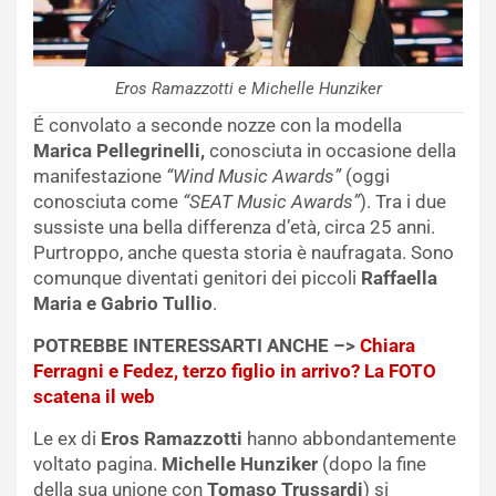
Eros Ramazzotti e Michelle Hunziker
É convolato a seconde nozze con la modella
Marica Pellegrinelli,
conosciuta in occasione della
manifestazione
“Wind Music Awards”
(oggi
conosciuta come
“SEAT Music Awards”
). Tra i due
sussiste una bella differenza d’età, circa 25 anni.
Purtroppo, anche questa storia è naufragata. Sono
comunque diventati genitori dei piccoli
Raffaella
Maria e Gabrio Tullio
.
POTREBBE INTERESSARTI ANCHE –>
Chiara
Ferragni e Fedez, terzo figlio in arrivo? La FOTO
scatena il web
Le ex di
Eros Ramazzotti
hanno abbondantemente
voltato pagina.
Michelle Hunziker
(dopo la fine
della sua unione con
Tomaso Trussardi
) si