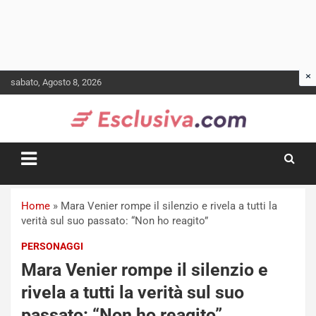
Skip
sabato, Agosto 8, 2026
to
content
Home
»
Mara Venier rompe il silenzio e rivela a tutti la
verità sul suo passato: “Non ho reagito”
PERSONAGGI
Mara Venier rompe il silenzio e
rivela a tutti la verità sul suo
passato: “Non ho reagito”