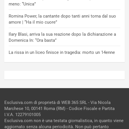
meno: “Unica”
Romina Power, la cantante dopo tanti anni torna dal suo
amore | “Ha il mio cuore”
Ilary Blasi, arriva la sua reazione dopo la dichiarazione a
Domenica In: “Ora basta”
La rissa in un liceo finisce in tragedia: morto un 14enne
Esclusiva.com di proprietà di WEB 365 SRL - Via Nicola
Marchese 10, 00141 Roma (RM) - Codice Fiscale e Partita
I.V.A. 12279101005
Esclusiva.com non è una testata giornalistica, in quanto viene
aggiornato senza alcuna periodicità. Non può pertanto