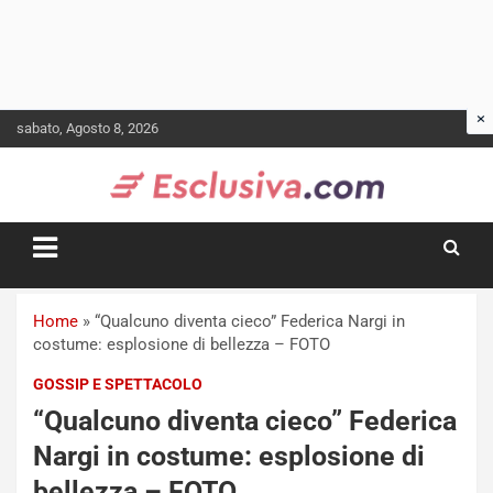
Skip
sabato, Agosto 8, 2026
to
content
Home
»
“Qualcuno diventa cieco” Federica Nargi in
costume: esplosione di bellezza – FOTO
GOSSIP E SPETTACOLO
“Qualcuno diventa cieco” Federica
Nargi in costume: esplosione di
bellezza – FOTO