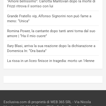
“Amore bellissimo”: Carlotta Mantovan dopo la morte di
Frizzi ritrova il sorriso con lui
Grande Fratello vip, Alfonso Signorini non può farne a
meno: “Unica”
Romina Power, la cantante dopo tanti anni torna dal suo
amore | “Ha il mio cuore”
Ilary Blasi, arriva la sua reazione dopo la dichiarazione a
Domenica In: “Ora basta”
La rissa in un liceo finisce in tragedia: morto un 14enne
Esclusiva.com di proprietà di WEB 365 SRL - Via Nicola