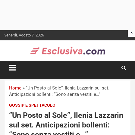
Skip
venerdì, Agosto 7, 2026
to
content
Home
»
“Un Posto al Sole”, Ilenia Lazzarin sul set.
Anticipazioni bollenti: “Sono senza vestiti e…”
GOSSIP E SPETTACOLO
“Un Posto al Sole”, Ilenia Lazzarin
sul set. Anticipazioni bollenti:
“Sono senza vestiti e…”